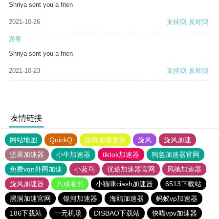
Shriya sent you a frien
2021-10-26
支持
[0]
反对
[0]
游客
Shriya sent you a frien
2021-10-23
支持
[0]
反对
[0]
友情链接
网站地图
QuickQ
旋风加速度器
旋风
旋风加速
坚果加速器
小牛加速器
tiktok加速器
狗急加速器官网
免费vqn外网加速
小蓝鸟
优途加速器官网
风驰加速器
旋风加速器
八戒看书
小猫咪ciash加速器
6513下载站
黑洞加速官网
银河加速器
海鸥加速器
蚂蚁vp加速器
186下载站
一元机场
DISBAO下载站
快喵vpv加速器