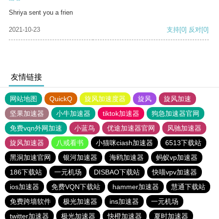
Shriya sent you a frien
2021-10-23
支持
[0]
反对
[0]
友情链接
网站地图
QuickQ
旋风加速度器
旋风
旋风加速
坚果加速器
小牛加速器
tiktok加速器
狗急加速器官网
免费vqn外网加速
小蓝鸟
优途加速器官网
风驰加速器
旋风加速器
八戒看书
小猫咪ciash加速器
6513下载站
黑洞加速官网
银河加速器
海鸥加速器
蚂蚁vp加速器
186下载站
一元机场
DISBAO下载站
快喵vpv加速器
ios加速器
免费VQN下载站
hammer加速器
慧通下载站
免费跨墙软件
极光加速器
ins加速器
一元机场
twitter加速器
极光加速器
快橙加速器
夏时加速器