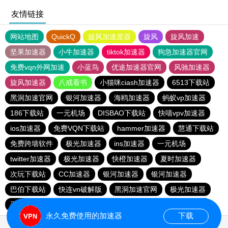
友情链接
网站地图
QuickQ
旋风加速度器
旋风
旋风加速
坚果加速器
小牛加速器
tiktok加速器
狗急加速器官网
免费vqn外网加速
小蓝鸟
优途加速器官网
风驰加速器
旋风加速器
八戒看书
小猫咪ciash加速器
6513下载站
黑洞加速官网
银河加速器
海鸥加速器
蚂蚁vp加速器
186下载站
一元机场
DISBAO下载站
快喵vpv加速器
ios加速器
免费VQN下载站
hammer加速器
慧通下载站
免费跨墙软件
极光加速器
ins加速器
一元机场
twitter加速器
极光加速器
快橙加速器
夏时加速器
次玩下载站
CC加速器
银河加速器
银河加速器
巴伯下载站
快连vn破解版
黑洞加速官网
极光加速器
手机外国加速器官网
暴雪vp
苹果加速器
蜜蜂加速器
永久免费使用的加速器
下载