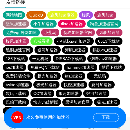
友情链接
网站地图
QuickQ
旋风加速度器
旋风
旋风加速
坚果加速器
小牛加速器
tiktok加速器
狗急加速器官网
免费vqn外网加速
小蓝鸟
优途加速器官网
风驰加速器
旋风加速器
八戒看书
小猫咪ciash加速器
6513下载站
黑洞加速官网
银河加速器
海鸥加速器
蚂蚁vp加速器
186下载站
一元机场
DISBAO下载站
快喵vpv加速器
ios加速器
免费VQN下载站
hammer加速器
慧通下载站
免费跨墙软件
极光加速器
ins加速器
一元机场
twitter加速器
极光加速器
快橙加速器
夏时加速器
次玩下载站
CC加速器
银河加速器
银河加速器
巴伯下载站
快连vn破解版
黑洞加速官网
极光加速器
手机外国加速器官网
暴雪vp
苹果加速器
蜜蜂加速器
永久免费使用的加速器
下载
0.180505s
首页
安卓
苹果
排行
推荐