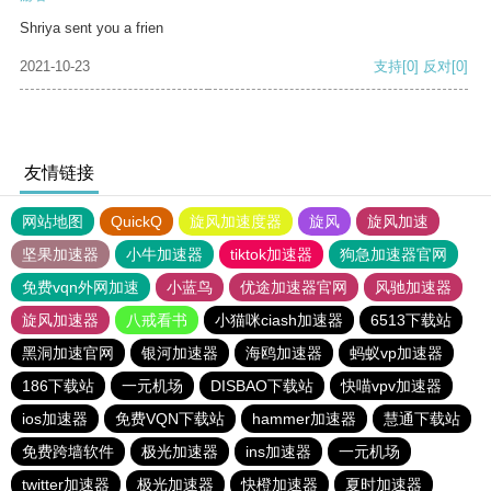
Shriya sent you a frien
2021-10-23
支持
[0]
反对
[0]
友情链接
网站地图
QuickQ
旋风加速度器
旋风
旋风加速
坚果加速器
小牛加速器
tiktok加速器
狗急加速器官网
免费vqn外网加速
小蓝鸟
优途加速器官网
风驰加速器
旋风加速器
八戒看书
小猫咪ciash加速器
6513下载站
黑洞加速官网
银河加速器
海鸥加速器
蚂蚁vp加速器
186下载站
一元机场
DISBAO下载站
快喵vpv加速器
ios加速器
免费VQN下载站
hammer加速器
慧通下载站
免费跨墙软件
极光加速器
ins加速器
一元机场
twitter加速器
极光加速器
快橙加速器
夏时加速器