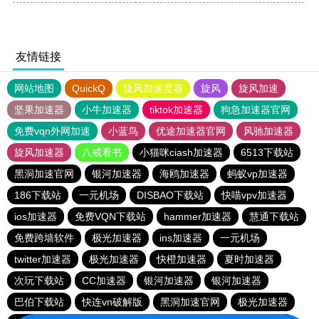
友情链接
网站地图
QuickQ
旋风加速度器
旋风
旋风加速
坚果加速器
小牛加速器
tiktok加速器
狗急加速器官网
免费vqn外网加速
小蓝鸟
优途加速器官网
风驰加速器
旋风加速器
八戒看书
小猫咪ciash加速器
6513下载站
黑洞加速官网
银河加速器
海鸥加速器
蚂蚁vp加速器
186下载站
一元机场
DISBAO下载站
快喵vpv加速器
ios加速器
免费VQN下载站
hammer加速器
慧通下载站
免费跨墙软件
极光加速器
ins加速器
一元机场
twitter加速器
极光加速器
快橙加速器
夏时加速器
次玩下载站
CC加速器
银河加速器
银河加速器
巴伯下载站
快连vn破解版
黑洞加速官网
极光加速器