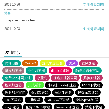
2021-10-26
支持
[0]
反对
[0]
游客
Shriya sent you a frien
2021-10-23
支持
[0]
反对
[0]
友情链接
网站地图
QuickQ
旋风加速度器
旋风
旋风加速
坚果加速器
小牛加速器
tiktok加速器
狗急加速器官网
免费vqn外网加速
小蓝鸟
优途加速器官网
风驰加速器
旋风加速器
八戒看书
小猫咪ciash加速器
6513下载站
黑洞加速官网
银河加速器
海鸥加速器
蚂蚁vp加速器
186下载站
一元机场
DISBAO下载站
快喵vpv加速器
ios加速器
免费VQN下载站
hammer加速器
慧通下载站