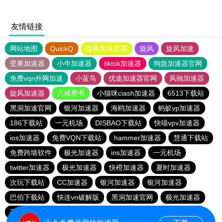
友情链接
网站地图
QuickQ
旋风加速度器
旋风
旋风加速
坚果加速器
小牛加速器
tiktok加速器
狗急加速器官网
免费vqn外网加速
小蓝鸟
优途加速器官网
风驰加速器
旋风加速器
八戒看书
小猫咪ciash加速器
6513下载站
黑洞加速官网
银河加速器
海鸥加速器
蚂蚁vp加速器
186下载站
一元机场
DISBAO下载站
快喵vpv加速器
ios加速器
免费VQN下载站
hammer加速器
慧通下载站
免费跨墙软件
极光加速器
ins加速器
一元机场
twitter加速器
极光加速器
快橙加速器
夏时加速器
次玩下载站
CC加速器
银河加速器
银河加速器
巴伯下载站
快连vn破解版
黑洞加速官网
极光加速器
手机外国加速器官网
暴雪vp
苹果加速器
蜜蜂加速器