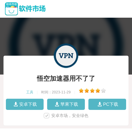
悟空加速器用不了了
工具
|
时间：2023-11-29
|
安卓下载
苹果下载
PC下载
安卓市场，安全绿色