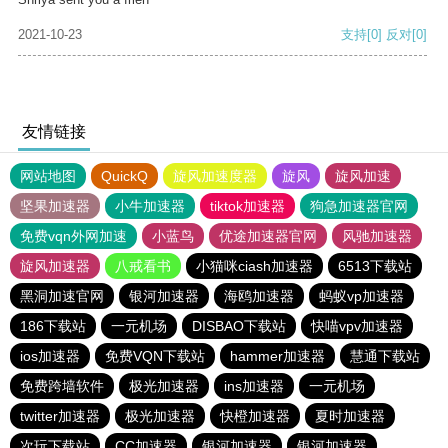
2021-10-23
支持
[0]
反对
[0]
友情链接
网站地图
QuickQ
旋风加速度器
旋风
旋风加速
坚果加速器
小牛加速器
tiktok加速器
狗急加速器官网
免费vqn外网加速
小蓝鸟
优途加速器官网
风驰加速器
旋风加速器
八戒看书
小猫咪ciash加速器
6513下载站
黑洞加速官网
银河加速器
海鸥加速器
蚂蚁vp加速器
186下载站
一元机场
DISBAO下载站
快喵vpv加速器
ios加速器
免费VQN下载站
hammer加速器
慧通下载站
免费跨墙软件
极光加速器
ins加速器
一元机场
twitter加速器
极光加速器
快橙加速器
夏时加速器
次玩下载站
CC加速器
银河加速器
银河加速器