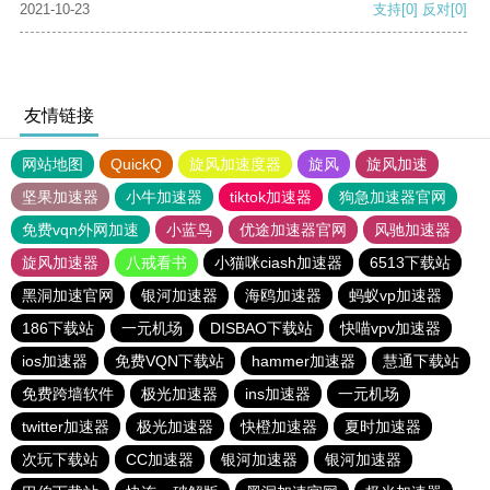
2021-10-23
支持
[0]
反对
[0]
友情链接
网站地图
QuickQ
旋风加速度器
旋风
旋风加速
坚果加速器
小牛加速器
tiktok加速器
狗急加速器官网
免费vqn外网加速
小蓝鸟
优途加速器官网
风驰加速器
旋风加速器
八戒看书
小猫咪ciash加速器
6513下载站
黑洞加速官网
银河加速器
海鸥加速器
蚂蚁vp加速器
186下载站
一元机场
DISBAO下载站
快喵vpv加速器
ios加速器
免费VQN下载站
hammer加速器
慧通下载站
免费跨墙软件
极光加速器
ins加速器
一元机场
twitter加速器
极光加速器
快橙加速器
夏时加速器
次玩下载站
CC加速器
银河加速器
银河加速器