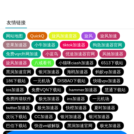
友情链接
网站地图
QuickQ
旋风加速度器
旋风
旋风加速
坚果加速器
小牛加速器
tiktok加速器
狗急加速器官网
免费vqn外网加速
小蓝鸟
优途加速器官网
风驰加速器
旋风加速器
八戒看书
小猫咪ciash加速器
6513下载站
黑洞加速官网
银河加速器
海鸥加速器
蚂蚁vp加速器
186下载站
一元机场
DISBAO下载站
快喵vpv加速器
ios加速器
免费VQN下载站
hammer加速器
慧通下载站
免费跨墙软件
极光加速器
ins加速器
一元机场
twitter加速器
极光加速器
快橙加速器
夏时加速器
次玩下载站
CC加速器
银河加速器
银河加速器
巴伯下载站
快连vn破解版
黑洞加速官网
极光加速器