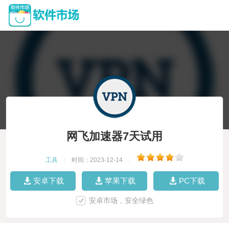
网飞加速器7天试用
工具
|
时间：2023-12-14
|
安卓下载
苹果下载
PC下载
安卓市场，安全绿色