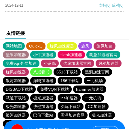
2024-12-11
支持
[0]
反对
[0]
友情链接
网站地图
QuickQ
旋风加速度器
旋风
旋风加速
坚果加速器
小牛加速器
tiktok加速器
狗急加速器官网
免费vqn外网加速
小蓝鸟
优途加速器官网
风驰加速器
旋风加速器
八戒看书
6513下载站
黑洞加速官网
银河加速器
海鸥加速器
186下载站
一元机场
DISBAO下载站
免费VQN下载站
hammer加速器
慧通下载站
极光加速器
ins加速器
一元机场
极光加速器
快橙加速器
次玩下载站
CC加速器
银河加速器
巴伯下载站
黑洞加速官网
极光加速器
暴雪vp
蜜蜂加速器