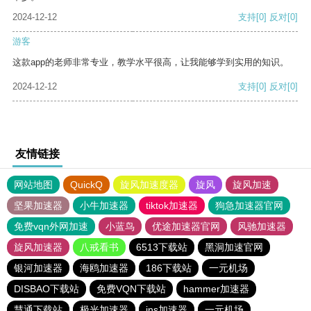
2024-12-12
支持
[0]
反对
[0]
游客
这款app的老师非常专业，教学水平很高，让我能够学到实用的知识。
2024-12-12
支持
[0]
反对
[0]
友情链接
网站地图
QuickQ
旋风加速度器
旋风
旋风加速
坚果加速器
小牛加速器
tiktok加速器
狗急加速器官网
免费vqn外网加速
小蓝鸟
优途加速器官网
风驰加速器
旋风加速器
八戒看书
6513下载站
黑洞加速官网
银河加速器
海鸥加速器
186下载站
一元机场
DISBAO下载站
免费VQN下载站
hammer加速器
慧通下载站
极光加速器
ins加速器
一元机场