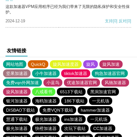
这款加速器VPM应用程序已经为我们带来了无限的隐私保护和安全性保
护。
2024-12-19
支持
[0]
反对
[0]
友情链接
网站地图
QuickQ
旋风加速度器
旋风
旋风加速
坚果加速器
小牛加速器
tiktok加速器
狗急加速器官网
免费vqn外网加速
小蓝鸟
优途加速器官网
风驰加速器
旋风加速器
八戒看书
6513下载站
黑洞加速官网
银河加速器
海鸥加速器
186下载站
一元机场
DISBAO下载站
免费VQN下载站
hammer加速器
慧通下载站
极光加速器
ins加速器
一元机场
极光加速器
快橙加速器
次玩下载站
CC加速器