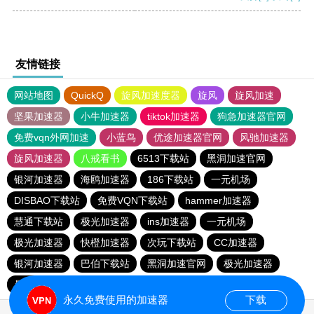
友情链接
网站地图
QuickQ
旋风加速度器
旋风
旋风加速
坚果加速器
小牛加速器
tiktok加速器
狗急加速器官网
免费vqn外网加速
小蓝鸟
优途加速器官网
风驰加速器
旋风加速器
八戒看书
6513下载站
黑洞加速官网
银河加速器
海鸥加速器
186下载站
一元机场
DISBAO下载站
免费VQN下载站
hammer加速器
慧通下载站
极光加速器
ins加速器
一元机场
极光加速器
快橙加速器
次玩下载站
CC加速器
银河加速器
巴伯下载站
黑洞加速官网
极光加速器
暴雪vp
蜜蜂加速器
永久免费使用的加速器
下载