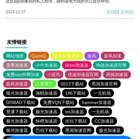
这款app就像我的私人助理，随时随地为我的办公提供帮助。
2024-12-27
支持
[0]
反对
[0]
友情链接
网站地图
QuickQ
旋风加速度器
旋风
旋风加速
坚果加速器
小牛加速器
tiktok加速器
狗急加速器官网
免费vqn外网加速
小蓝鸟
优途加速器官网
风驰加速器
旋风加速器
八戒看书
6513下载站
黑洞加速官网
银河加速器
海鸥加速器
186下载站
一元机场
DISBAO下载站
免费VQN下载站
hammer加速器
慧通下载站
极光加速器
ins加速器
一元机场
极光加速器
快橙加速器
次玩下载站
CC加速器
银河加速器
巴伯下载站
黑洞加速官网
极光加速器