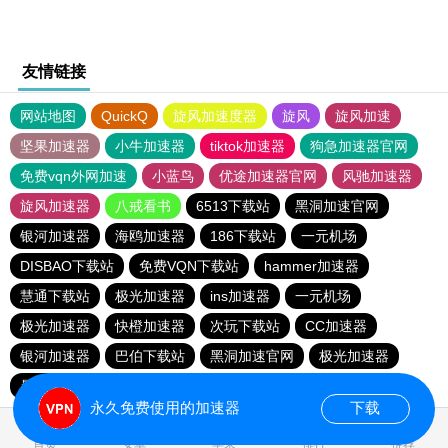
友情链接
网站地图
QuickQ
旋风加速度器
旋风
旋风加速
坚果加速器
小牛加速器
tiktok加速器
狗急加速器官网
免费vqn外网加速
小蓝鸟
优途加速器官网
风驰加速器
旋风加速器
八戒看书
6513下载站
黑洞加速官网
银河加速器
海鸥加速器
186下载站
一元机场
DISBAO下载站
免费VQN下载站
hammer加速器
慧通下载站
极光加速器
ins加速器
一元机场
极光加速器
快橙加速器
次玩下载站
CC加速器
银河加速器
巴伯下载站
黑洞加速官网
极光加速器
暴雪vp
蜜蜂加速器
永久免费使用的加速器
下载
0.161149s
首页
安卓
苹果
排行
推荐