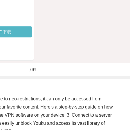
PC下载
排行
 to geo-restrictions, it can only be accessed from
ur favorite content. Here's a step-by-step guide on how
he VPN software on your device. 3. Connect to a server
 easily unblock Youku and access its vast library of