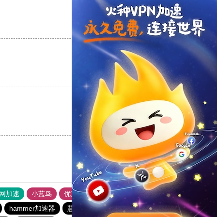
支持
[0]
反对
[0]
支持
[0]
反对
[0]
支持
[0]
反对
[0]
外网加速
小蓝鸟
优途加速器官网
风驰加速器
旋风加速器
hammer加速器
慧通下载站
极光加速器
ins加速器