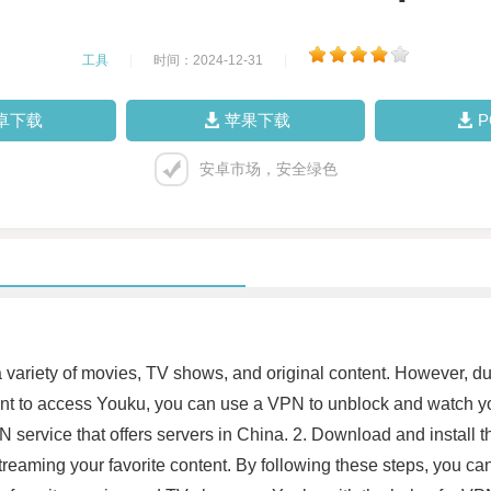
工具
|
时间：2024-12-31
|
卓下载
苹果下载
安卓市场，安全绿色
 variety of movies, TV shows, and original content. However, due
ant to access Youku, you can use a VPN to unblock and watch yo
service that offers servers in China. 2. Download and install t
treaming your favorite content. By following these steps, you can