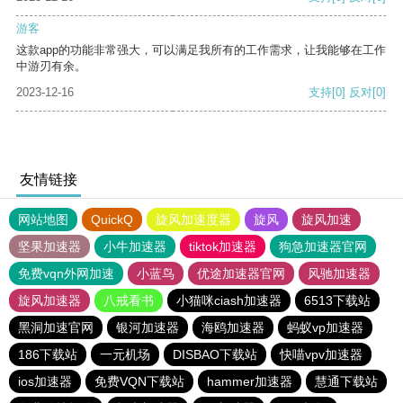
游客
这款app的功能非常强大，可以满足我所有的工作需求，让我能够在工作
中游刃有余。
2023-12-16
支持
[0]
反对
[0]
友情链接
网站地图
QuickQ
旋风加速度器
旋风
旋风加速
坚果加速器
小牛加速器
tiktok加速器
狗急加速器官网
免费vqn外网加速
小蓝鸟
优途加速器官网
风驰加速器
旋风加速器
八戒看书
小猫咪ciash加速器
6513下载站
黑洞加速官网
银河加速器
海鸥加速器
蚂蚁vp加速器
186下载站
一元机场
DISBAO下载站
快喵vpv加速器
ios加速器
免费VQN下载站
hammer加速器
慧通下载站