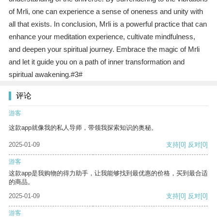
of Mrli, one can experience a sense of oneness and unity with
all that exists. In conclusion, Mrli is a powerful practice that can
enhance your meditation experience, cultivate mindfulness,
and deepen your spiritual journey. Embrace the magic of Mrli
and let it guide you on a path of inner transformation and
spiritual awakening.#3#
评论
游客
这款app就像我的私人导师，带领我探索知识的奥秘。
2025-01-09
支持
[0]
反对
[0]
游客
这款app是我购物的得力助手，让我能够找到最优惠的价格，买到最合适
的商品。
2025-01-09
支持
[0]
反对
[0]
游客