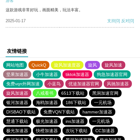
游客
这款游戏非常好玩，画面精美，玩法丰富。
2025-01-17
支持
[0]
反对
[0]
友情链接
网站地图
QuickQ
旋风加速度器
旋风
旋风加速
坚果加速器
小牛加速器
tiktok加速器
狗急加速器官网
免费vqn外网加速
小蓝鸟
优途加速器官网
风驰加速器
旋风加速器
八戒看书
6513下载站
黑洞加速官网
银河加速器
海鸥加速器
186下载站
一元机场
DISBAO下载站
免费VQN下载站
hammer加速器
慧通下载站
极光加速器
ins加速器
一元机场
极光加速器
快橙加速器
次玩下载站
CC加速器