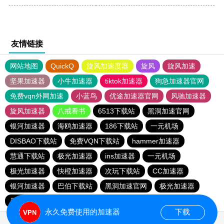
友情链接
网站地图
QuickQ
旋风加速度器
旋风
旋风加速
坚果加速器
小牛加速器
tiktok加速器
狗急加速器官网
免费vqn外网加速
小蓝鸟
优途加速器官网
风驰加速器
旋风加速器
八戒看书
6513下载站
黑洞加速官网
银河加速器
海鸥加速器
186下载站
一元机场
DISBAO下载站
免费VQN下载站
hammer加速器
慧通下载站
极光加速器
ins加速器
一元机场
极光加速器
快橙加速器
次玩下载站
CC加速器
银河加速器
巴伯下载站
黑洞加速官网
极光加速器
暴雪vp
蜜蜂加速器
永久免费使用的加速器
下载