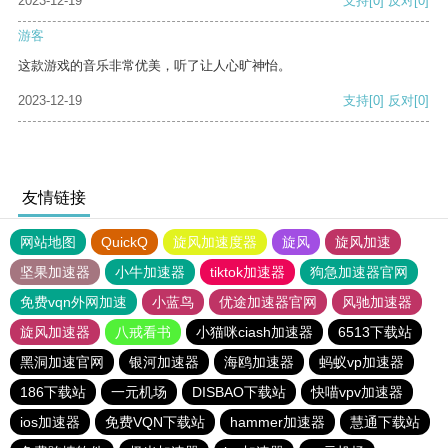
2023-12-19
支持
[0]
反对
[0]
游客
这款游戏的音乐非常优美，听了让人心旷神怡。
2023-12-19
支持
[0]
反对
[0]
友情链接
网站地图
QuickQ
旋风加速度器
旋风
旋风加速
坚果加速器
小牛加速器
tiktok加速器
狗急加速器官网
免费vqn外网加速
小蓝鸟
优途加速器官网
风驰加速器
旋风加速器
八戒看书
小猫咪ciash加速器
6513下载站
黑洞加速官网
银河加速器
海鸥加速器
蚂蚁vp加速器
186下载站
一元机场
DISBAO下载站
快喵vpv加速器
ios加速器
免费VQN下载站
hammer加速器
慧通下载站