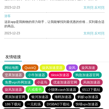
2023-12-23
支持
[0]
反对
[0]
游客
这款app是我购物的得力助手，让我能够找到最优惠的价格，买到最合适
的商品。
2023-12-23
支持
[0]
反对
[0]
友情链接
网站地图
QuickQ
旋风加速度器
旋风
旋风加速
坚果加速器
小牛加速器
tiktok加速器
狗急加速器官网
免费vqn外网加速
小蓝鸟
优途加速器官网
风驰加速器
旋风加速器
八戒看书
小猫咪ciash加速器
6513下载站
黑洞加速官网
银河加速器
海鸥加速器
蚂蚁vp加速器
186下载站
一元机场
DISBAO下载站
快喵vpv加速器