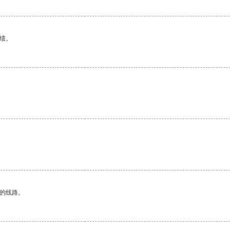
绩。
区的线路。