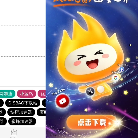
支持
[0]
反对
[0]
支持
[0]
反对
[0]
外网加速
小蓝鸟
优途加速器官网
风驰加速器
旋风加速器
场
DISBAO下载站
快喵vpv加速器
ios加速器
器
快橙加速器
夏时加速器
次玩下载站
CC加速器
器
蜜蜂加速器