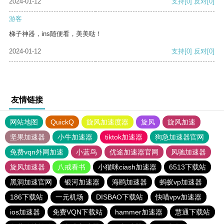
2024-01-12
支持
[0]
反对
[0]
游客
梯子神器，ins随便看，美美哒！
2024-01-12
支持
[0]
反对
[0]
友情链接
网站地图
QuickQ
旋风加速度器
旋风
旋风加速
坚果加速器
小牛加速器
tiktok加速器
狗急加速器官网
免费vqn外网加速
小蓝鸟
优途加速器官网
风驰加速器
旋风加速器
八戒看书
小猫咪ciash加速器
6513下载站
黑洞加速官网
银河加速器
海鸥加速器
蚂蚁vp加速器
186下载站
一元机场
DISBAO下载站
快喵vpv加速器
ios加速器
免费VQN下载站
hammer加速器
慧通下载站