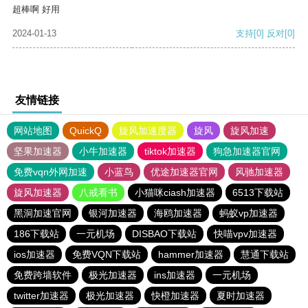
超棒啊 好用
2024-01-13
支持
[0]
反对
[0]
友情链接
网站地图
QuickQ
旋风加速度器
旋风
旋风加速
坚果加速器
小牛加速器
tiktok加速器
狗急加速器官网
免费vqn外网加速
小蓝鸟
优途加速器官网
风驰加速器
旋风加速器
八戒看书
小猫咪ciash加速器
6513下载站
黑洞加速官网
银河加速器
海鸥加速器
蚂蚁vp加速器
186下载站
一元机场
DISBAO下载站
快喵vpv加速器
ios加速器
免费VQN下载站
hammer加速器
慧通下载站
免费跨墙软件
极光加速器
ins加速器
一元机场
twitter加速器
极光加速器
快橙加速器
夏时加速器