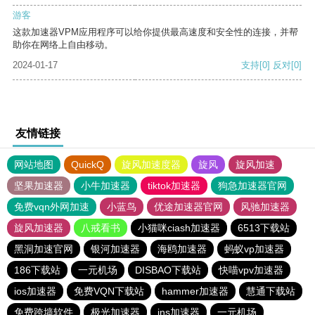
游客
这款加速器VPM应用程序可以给你提供最高速度和安全性的连接，并帮
助你在网络上自由移动。
2024-01-17
支持
[0]
反对
[0]
友情链接
网站地图
QuickQ
旋风加速度器
旋风
旋风加速
坚果加速器
小牛加速器
tiktok加速器
狗急加速器官网
免费vqn外网加速
小蓝鸟
优途加速器官网
风驰加速器
旋风加速器
八戒看书
小猫咪ciash加速器
6513下载站
黑洞加速官网
银河加速器
海鸥加速器
蚂蚁vp加速器
186下载站
一元机场
DISBAO下载站
快喵vpv加速器
ios加速器
免费VQN下载站
hammer加速器
慧通下载站
免费跨墙软件
极光加速器
ins加速器
一元机场