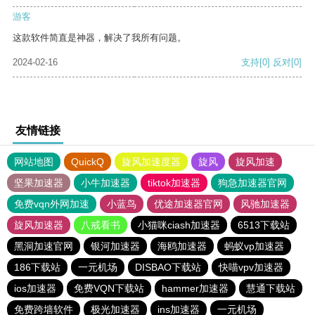
游客
这款软件简直是神器，解决了我所有问题。
2024-02-16
支持
[0]
反对
[0]
友情链接
网站地图
QuickQ
旋风加速度器
旋风
旋风加速
坚果加速器
小牛加速器
tiktok加速器
狗急加速器官网
免费vqn外网加速
小蓝鸟
优途加速器官网
风驰加速器
旋风加速器
八戒看书
小猫咪ciash加速器
6513下载站
黑洞加速官网
银河加速器
海鸥加速器
蚂蚁vp加速器
186下载站
一元机场
DISBAO下载站
快喵vpv加速器
ios加速器
免费VQN下载站
hammer加速器
慧通下载站
免费跨墙软件
极光加速器
ins加速器
一元机场