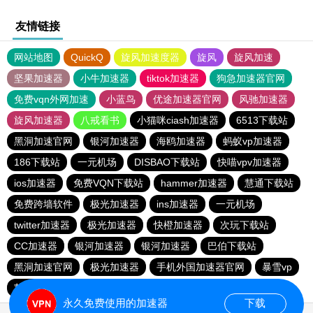
友情链接
网站地图
QuickQ
旋风加速度器
旋风
旋风加速
坚果加速器
小牛加速器
tiktok加速器
狗急加速器官网
免费vqn外网加速
小蓝鸟
优途加速器官网
风驰加速器
旋风加速器
八戒看书
小猫咪ciash加速器
6513下载站
黑洞加速官网
银河加速器
海鸥加速器
蚂蚁vp加速器
186下载站
一元机场
DISBAO下载站
快喵vpv加速器
ios加速器
免费VQN下载站
hammer加速器
慧通下载站
免费跨墙软件
极光加速器
ins加速器
一元机场
twitter加速器
极光加速器
快橙加速器
次玩下载站
CC加速器
银河加速器
银河加速器
巴伯下载站
黑洞加速官网
极光加速器
手机外国加速器官网
暴雪vp
苹果加速器
蜜蜂加速器
永久免费使用的加速器
下载