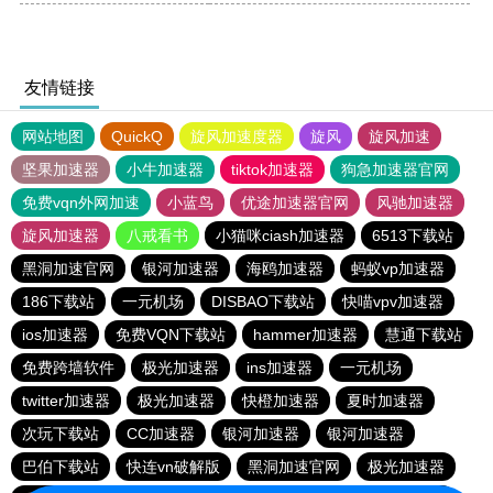
友情链接
网站地图
QuickQ
旋风加速度器
旋风
旋风加速
坚果加速器
小牛加速器
tiktok加速器
狗急加速器官网
免费vqn外网加速
小蓝鸟
优途加速器官网
风驰加速器
旋风加速器
八戒看书
小猫咪ciash加速器
6513下载站
黑洞加速官网
银河加速器
海鸥加速器
蚂蚁vp加速器
186下载站
一元机场
DISBAO下载站
快喵vpv加速器
ios加速器
免费VQN下载站
hammer加速器
慧通下载站
免费跨墙软件
极光加速器
ins加速器
一元机场
twitter加速器
极光加速器
快橙加速器
夏时加速器
次玩下载站
CC加速器
银河加速器
银河加速器
巴伯下载站
快连vn破解版
黑洞加速官网
极光加速器